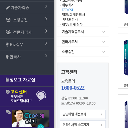
- 세무회계
기술자격증
-
TAT/FAT
- 재경/회계관리사
소방승진
- IFRS관리사
- 세무/회계 실무
출
기술자격증도서
전문자격사
한국사도서
Biz실무
소방승진
한국사
고객센터
교육문의
출
1600-0522
평일 09:00~21:00
토/일요일 09:00~18:00
담당자별 내선보기
온라인서점 바로가기