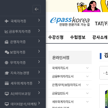
국제자격증
TAT/F
금융투자자격증
수강신청
수험정보
강사소개
은행자격증
보험자격증
온라인서점
무역자격증
국제자격도서
-
지속가능경영
금융투자자격도서
세무회계자격증
은행/무역/보험자격도서
금융일반도서
AI/바이브코딩
세무회계자격도서
데이터분석/마케팅
- 전산세무/회계