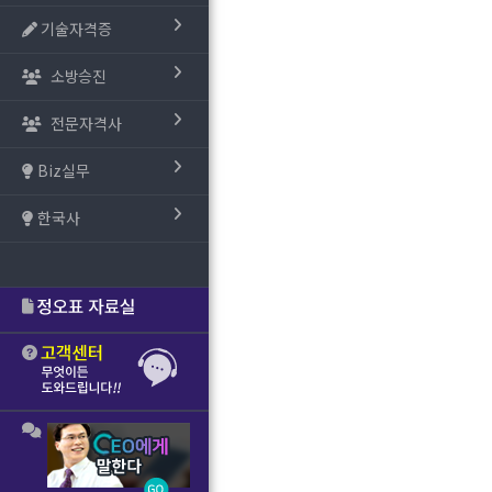
기술자격증
소방승진
전문자격사
Biz실무
한국사