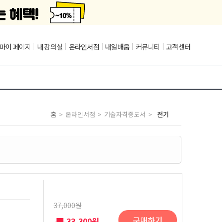
마이 페이지
|
내 강의실
|
온라인서점
|
내일배움
|
커뮤니티
|
고객센터
홈
>
온라인서점
>
기술자격증도서
>
전기
37,000원
구매하기
33,300원