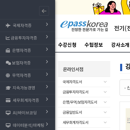
국제자격증
전기(
금융투자자격증
수강신청
수험정보
강사소개
은행자격증
보험자격증
온라인서점
무역자격증
국제자격도서
-
지속가능경영
금융투자자격도서
세무회계자격증
은행/무역/보험자격도서
금융일반도서
AI/바이브코딩
세무회계자격도서
데이터분석/마케팅