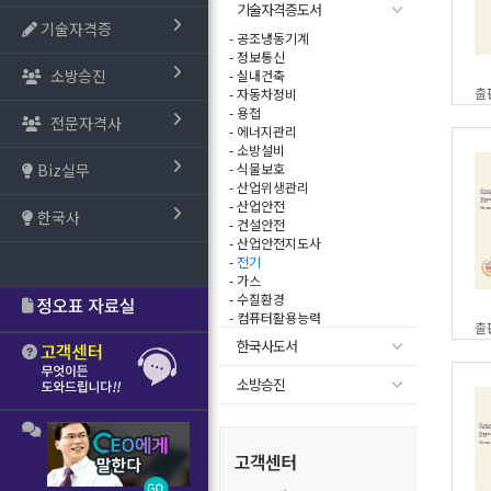
기술자격증도서
기술자격증
- 공조냉동기계
- 정보통신
소방승진
- 실내건축
출
- 자동차정비
- 용접
전문자격사
- 에너지관리
- 소방설비
Biz실무
- 식물보호
- 산업위생관리
- 산업안전
한국사
- 건설안전
- 산업안전지도사
-
전기
- 가스
- 수질환경
- 컴퓨터활용능력
출
한국사도서
소방승진
고객센터