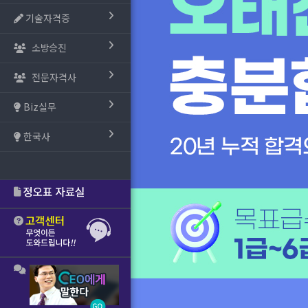
기술자격증
소방승진
전문자격사
Biz실무
한국사