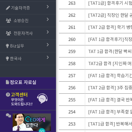
263
[TAT1급] 합격후기 시
기술자격증
262
[TAT2급] 직장인 한달
소방승진
261
[TAT 2급 합격] 학기 
전문자격사
260
[FAT 1급 합격후기]직
Biz실무
259
TAT 1급 합격(한달 빡씨
한국사
258
TAT2급 합격 [지인짜 머
257
[FAT 1급 합격] 학습
256
[TAT 2급 합격] 3주 집
255
[FAT 1급 합격] 결국 
254
[FAT 1급 합격] 부족
253
[TAT1급 합격] 반복