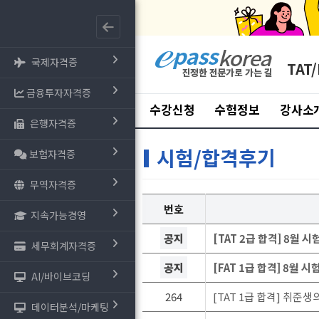
국제자격증
TAT/
금융투자자격증
수강신청
수험정보
강사소
은행자격증
시험/합격후기
보험자격증
무역자격증
번호
지속가능경영
공지
[TAT 2급 합격] 8월 
세무회계자격증
공지
[FAT 1급 합격] 8월 
AI/바이브코딩
264
[TAT 1급 합격] 취준
데이터분석/마케팅