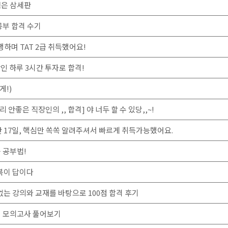
험은 삼세판
 공부 합격 수기
병행하며 TAT 2급 취득했어요!
장인 하루 3시간 투자로 합격!
게!)
리 안좋은 직장인의 ,, 합격] 야 너두 할 수 있당,,~!
기간 17일, 핵심만 쏙쏙 알려주셔서 빠르게 취득가능했어요.
중 공부법!
반복이 답이다
함 없는 강의와 교재를 바탕으로 100점 합격 후기
해서 모의고사 풀어보기