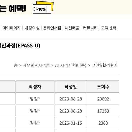
|
마이페이지
|
내 강의실
|
온라인서점
|
내일배움
|
커뮤니티
|
고객 센터
인과정(EPASS-U)
홈
>
세무회계자격증
>
AT자격시험(더존)
>
시험/합격후기
작성자
작성일
조회수
임정*
2023-08-28
20892
임정*
2023-08-28
17253
정성*
2026-01-15
2383