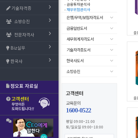
- 금융투자분석사
기술자격증
-
재무위험관리사
은행/무역/보험자격도서
소방승진
금융일반도서
출
전문자격사
세무회계자격도서
Biz실무
기술자격증도서
한국사도서
한국사
소방승진
고객센터
출
교육문의
1600-0522
평일 09:00~21:00
토/일요일 09:00~18:00