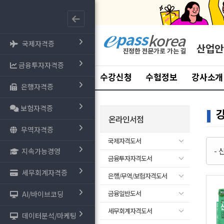
국제자격증
산업안
금융투자자격증
수강신청
수험정보
강사소개
은행자격증
보험자격증
온라인서점
무역자격증
국제자격도서
-
지속가능경영
금융투자자격도서
세무회계자격증
은행/무역/보험자격도서
금융일반도서
AI/바이브코딩
세무회계자격도서
데이터분석/마케팅