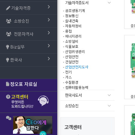
기술자격증도서
기술자격증
- 공조냉동기계
- 정보통신
소방승진
- 실내건축
출
- 자동차정비
- 용접
전문자격사
- 에너지관리
- 소방설비
Biz실무
- 식물보호
- 산업위생관리
- 산업안전
한국사
- 건설안전
-
산업안전지도사
- 전기
- 가스
- 수질환경
- 컴퓨터활용능력
한국사도서
출
소방승진
고객센터