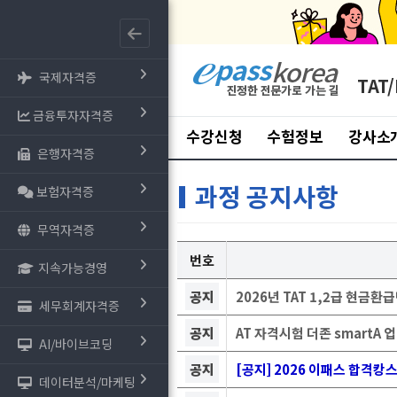
국제자격증
TAT/
금융투자자격증
수강신청
수험정보
강사소
은행자격증
과정 공지사항
보험자격증
무역자격증
번호
지속가능경영
공지
2026년 TAT 1,2급 현금
세무회계자격증
공지
AT 자격시험 더존 smartA 
AI/바이브코딩
공지
[공지] 2026 이패스 합격캉
데이터분석/마케팅