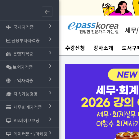
국제자격증
세무
금융투자자격증
수강신청
강사소개
도서구
은행자격증
보험자격증
무역자격증
지속가능경영
세무회계자격증
AI/바이브코딩
데이터분석/마케팅