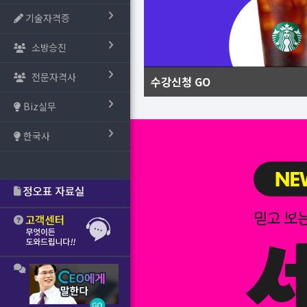
기술자격증
소방승진
전문자격사
수강신청 GO
Biz실무
한국사