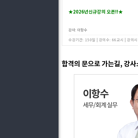
★2026년신규강의 오픈!!★
강사: 이항수
수강기간: 150일
|
강의수: 66교시
|
강의시간
합격의 문으로 가는길, 강
이항수
세무/회계 실무