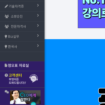
기술자격증
소방승진
전문자격사
Biz실무
한국사