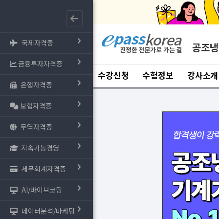
국제자격증
공조냉
금융투자자격증
수강신청
수험정보
강사소개
은행자격증
보험자격증
무역자격증
지속가능경영
세무회계자격증
AI/바이브코딩
데이터분석/마케팅