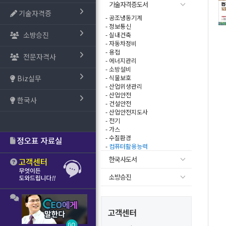
기술자격증도서
기술자격증
- 공조냉동기계
- 정보통신
소방승진
- 실내건축
- 자동차정비
- 용접
전문자격사
- 에너지관리
- 소방설비
Biz실무
- 식물보호
- 산업위생관리
- 산업안전
한국사
- 건설안전
- 산업안전지도사
- 전기
- 가스
- 수질환경
-
컴퓨터활용능력
한국사도서
소방승진
고객센터