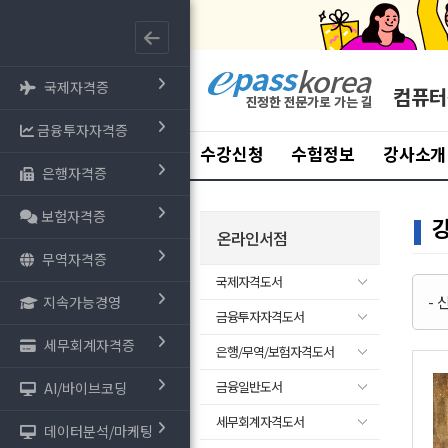
국제자격증
컴퓨터
금융투자자격증
수강신청
수험정보
강사소개
은행자격증
보험자격증
온라인서점
무역자격증
국제자격도서
-
지속가능경영
금융투자자격도서
세무회계자격증
은행/무역/보험자격도서
금융일반도서
AI/바이브코딩
세무회계자격도서
데이터분석/마케팅