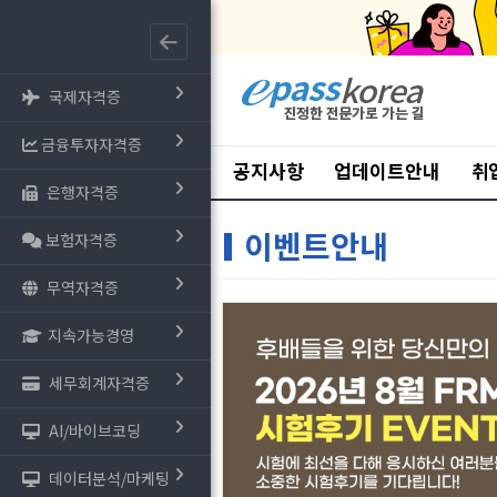
국제자격증
금융투자자격증
공지사항
업데이트안내
취
은행자격증
이벤트안내
보험자격증
무역자격증
지속가능경영
세무회계자격증
AI/바이브코딩
데이터분석/마케팅