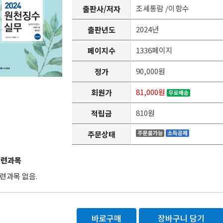
조세통람 /이항수
출판사/저자
2024년
출판년도
1336페이지
페이지수
90,000원
정가
81,000원
회원가
810원
적립금
주문상태
관련과목
련과목 없음.
바로구매
장바구니 담기