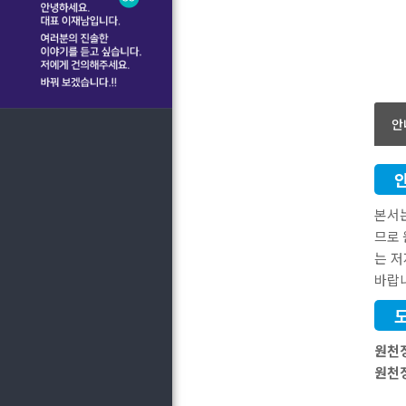
안
본서
므로 
는 
바랍
원천
원천