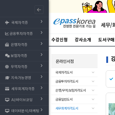
국제자격증
세무/
금융투자자격증
수강신청
강사소개
도서구매
은행자격증
보험자격증
온라인서점
무역자격증
국제자격도서
지속가능경영
금융투자자격도서
세무회계자격증
은행/무역/보험자격도서
금융일반도서
AI/바이브코딩
세무회계자격도서
데이터분석/마케팅