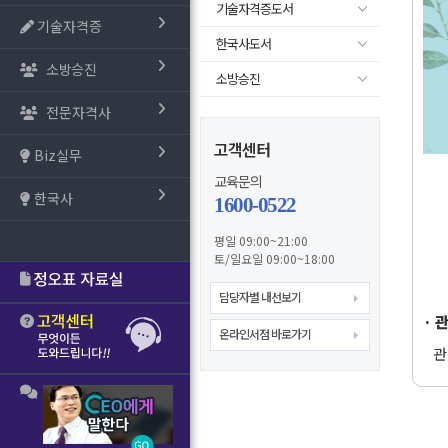
기술자격증도서
기술자격증
한국사도서
소방승진
소방승진
전문자격사
고객센터
Biz실무
교육문의
한국사
1600-0522
평일 09:00~21:00
토/일요일 09:00~18:00
담당자별 내선보기
· 
온라인서점 바로가기
관