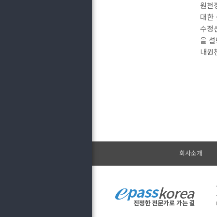
원천징
대한 
수정신
을 설
내원
회사소개