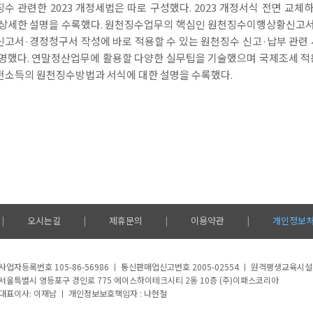
수 관련한 2023 개정세법은 따로 구성했다. 2023 개정서식 전면 
상세한 설명을 수록했다. 원천징수업무의 핵심인 원천징수이행상황신고서 
고서·경정청구서 작성에 바로 적용할 수 있는 원천징수 신고·납부 관련
명했다. 연말정산업무에 활용할 다양한 실무팁을 기술했으며 국제조세 적
천소득의 원천징수방법과 서식에 대한 설명을 수록했다.
오시는길
제휴문의
이용약관
개인정보
|
|
|
|
사업자등록번호 105-86-56986 ㅣ 통신판매업신고번호 2005-02554 ㅣ 원격평생교육시
서울특별시 영등포구 경인로 775 에이스하이테크시티 2동 10층 (주)이패스코리아
대표이사: 이재남 ㅣ 개인정보보호책임자 : 나현철