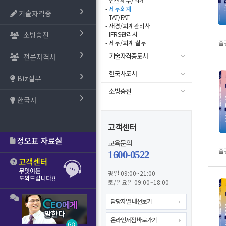
-
세무회계
기술자격증
- TAT/FAT
- 재경/회계관리사
소방승진
- IFRS관리사
- 세무/회계 실무
출
기술자격증도서
전문자격사
한국사도서
Biz실무
소방승진
한국사
고객센터
교육문의
출
1600-0522
평일 09:00~21:00
토/일요일 09:00~18:00
담당자별 내선보기
온라인서점 바로가기