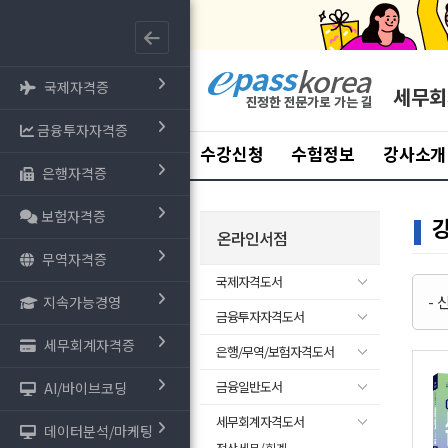
국제자격증
세무회
금융투자자격증
수강신청
수험정보
강사소개
은행자격증
보험자격증
온라인서점
무역자격증
국제자격도서
-
지속가능경영
금융투자자격도서
세무회계자격증
은행/무역/보험자격도서
금융일반도서
AI/바이브코딩
세무회계자격도서
데이터분석/마케팅
- 전산세무/회계