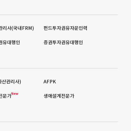
리사(국내FRM)
펀드투자권유자문인력
권유대행인
증권투자권유대행인
자산관리사)
AFPK
New
전문가
생애설계전문가