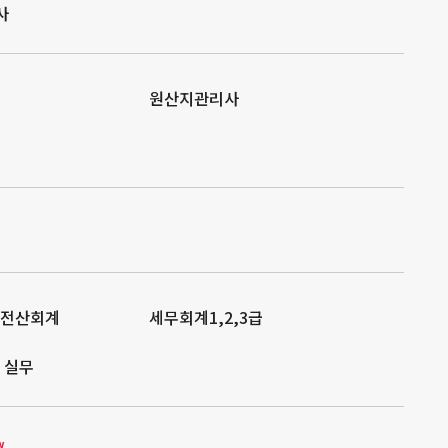
사
원산지관리사
/전산회계
세무회계1,2,3급
 실무
w