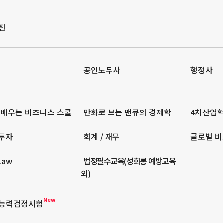
진
공인노무사
행정사
 배우는 비즈니스 스쿨
만화로 보는 맨큐의 경제학
4차산업
 투자
회계 / 재무
글로벌 비
 Law
법정필수교육(성희롱 예방교육
외)
New
능력검정시험