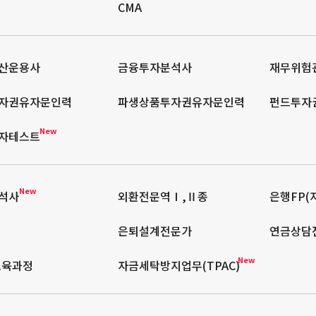
CMA
산운용사
금융투자분석사
재무위험관
자권유자문인력
파생상품투자권유자문인력
펀드투자
New
자테스트
New
석사
외환전문역Ⅰ,Ⅱ종
은행FP(
은퇴설계전문가
연금상담
New
교육과정
자금세탁방지업무(TPAC)