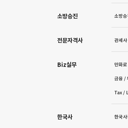
소방승진
소방승
전문자격사
관세사
Biz실무
만화로
금융 /
Tax /
한국사
한국사