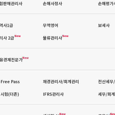
험판매관리사
손해사정사
손해평가
역사1급
무역영어
보세사
New
New
리사 2급
물류관리사
New
금융경제전문가
Free Pass
재경관리사/회계관리
전산세무
격시험(더존)
IFRS관리사
세무/회계
New
Ne