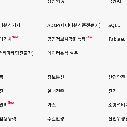
생성형 AI
금융AI
터분석기사
ADsP(데이터분석준전문가)
SQLD
New
New
리기사
경영정보시각화능력
Tableau
(국제마케팅전문가)
데이터분석 실무
동
정보통신
산업안전
전
실내건축
전기
New
관리
가스
소방설비
활용능력
수질환경
산업위생