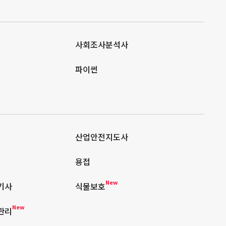
사회조사분석사
파이썬
산업안전지도사
용접
New
기사
식물보호
New
관리