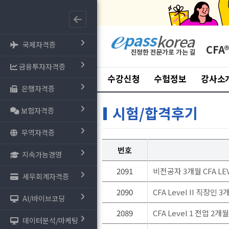
국제자격증
CFA
금융투자자격증
수강신청
수험정보
강사소
은행자격증
시험/합격후기
보험자격증
무역자격증
번호
지속가능경영
2091
비전공자 3개월 CFA LE
세무회계자격증
2090
CFA Level II 직장인 
AI/바이브코딩
2089
CFA Level 1 전업 2
데이터분석/마케팅