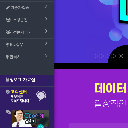
기술자격증
소방승진
전문자격사
Biz실무
한국사