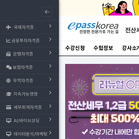
국제자격증
전산
금융투자자격증
수강신청
수험정보
강사소
은행자격증
보험자격증
추천교
무역자격증
[전
지속가능경영
2026 이패
가/부가세
세무회계자격증
마
38,0
AI/바이브코딩
데이터분석/마케팅