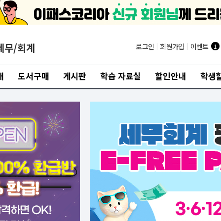
세무/회계
로그인
|
회원가입
|
이벤트
1
개
도서구매
게시판
학습 자료실
할인안내
학생할
재
추천교재
추천교
산세무/회계 도서]
[전산세무/회계 도서]
[
스 전산세무 1급 (재무/원
2025 이패스 전산세무 1급 (재무/원
202
/소득세/법인세+기출테
가/부가세/소득세/법인세+기출테
29
/기출문제편)
마/기출문제편)
34,200원
34,200원
00
38,000