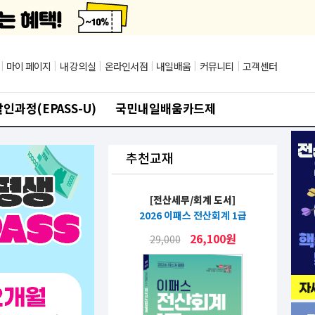
|
마이 페이지
|
내 강의실
|
온라인서점
|
내일배움
|
커뮤니티
|
고객센터
인과정(EPASS-U)
국민내일배움카드제
재
추천교재
추천
전산세무/회계 도서]
[전산세무/회계 도서]
6 이패스 전산회계 1급
2026 이패스 전산세무 1급 (재무/원
2025 
가/부가세/소득세/법인세+기출테
가/부
26,100원
,000
마/기출문제편)
34,200원
38,000