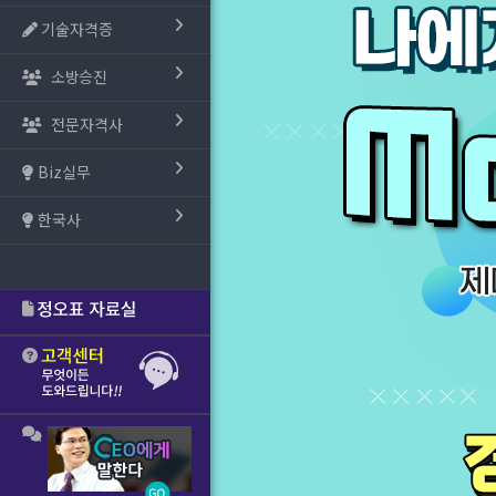
기술자격증
소방승진
전문자격사
Biz실무
한국사