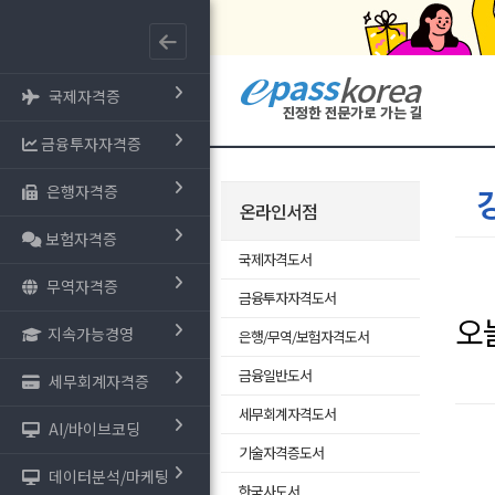
국제자격증
금융투자자격증
은행자격증
온라인서점
보험자격증
국제자격도서
무역자격증
금융투자자격도서
오
지속가능경영
은행/무역/보험자격도서
금융일반도서
세무회계자격증
세무회계자격도서
AI/바이브코딩
기술자격증도서
데이터분석/마케팅
한국사도서