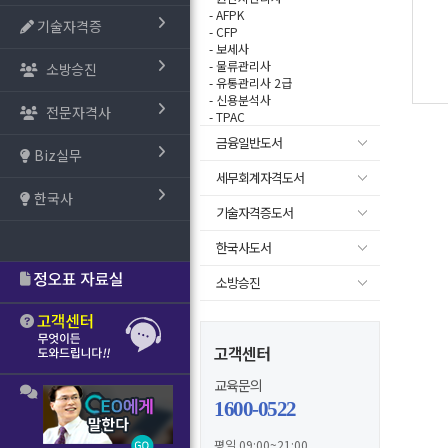
- AFPK
기술자격증
- CFP
- 보세사
- 물류관리사
소방승진
- 유통관리사 2급
- 신용분석사
전문자격사
- TPAC
금융일반도서
Biz실무
세무회계자격도서
한국사
기술자격증도서
한국사도서
소방승진
고객센터
교육문의
1600-0522
평일 09:00~21:00