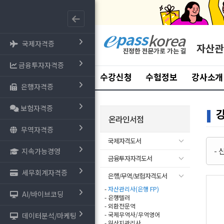
국제자격증
자산관
금융투자자격증
수강신청
수험정보
강사소개
은행자격증
보험자격증
온라인서점
무역자격증
국제자격도서
-
지속가능경영
금융투자자격도서
세무회계자격증
은행/무역/보험자격도서
-
자산관리사(은행 FP)
AI/바이브코딩
- 은행텔러
- 외환전문역
- 국제무역사/무역영어
데이터분석/마케팅
- 원산지관리사