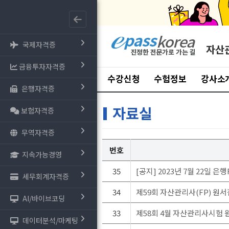
국제자격증
자산관
금융투자자격증
수강신청
수험정보
강사소
은행자격증
자료실
보험자격증
무역자격증
번호
지속가능경영
35
[공지] 2023년 7월 22일 
세무회계자격증
34
제59회 자산관리사(FP) 원서접수
AI/바이브코딩
33
제58회 4월 자산관리사시험 
데이터분석/마케팅