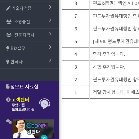
8
펀드&증권대행인 All p
기술자격증
7
펀드투자권유대행인 합
소방승진
6
펀드투자권유대행인 합
전문자격사
5
[제 9회 펀드투자권유대
Biz실무
4
합격 후기입니다.
한국사
3
시험 후기입니다.
2
펀드투자권유대행인 합
1
정말 감사합니다, 이패스