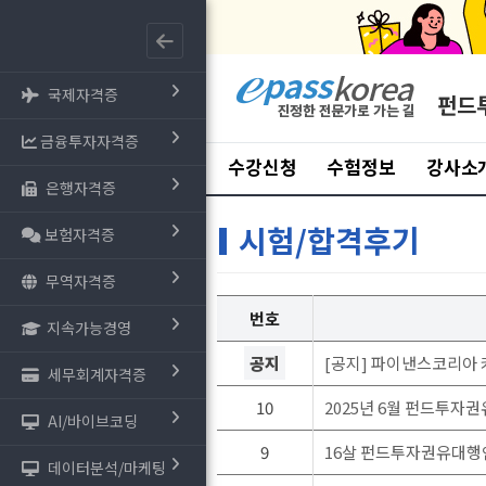
국제자격증
펀드
금융투자자격증
수강신청
수험정보
강사소
은행자격증
시험/합격후기
보험자격증
무역자격증
번호
지속가능경영
공지
[공지] 파이낸스코리아 
세무회계자격증
10
2025년 6월 펀드투자
AI/바이브코딩
9
16살 펀드투자권유대행
데이터분석/마케팅