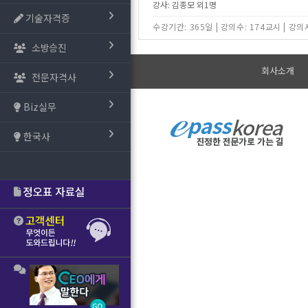
강사: 김종모 외1명
기술자격증
수강기간: 365일
|
강의수: 174교시
|
강의시
소방승진
회사소개
전문자격사
Biz실무
한국사