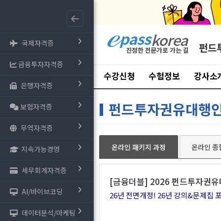
국제자격증
펀드
금융투자자격증
수강신청
수험정보
강사소
은행자격증
펀드투자권유대행
보험자격증
무역자격증
온라인 패키지 과정
온라인 종
지속가능경영
세무회계자격증
[금융더블] 2026 펀드투자권
AI/바이브코딩
26년 전면개정! 26년 강의&문제집 
데이터분석/마케팅