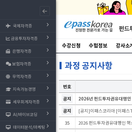
국제자격증
펀드
금융투자자격증
수강신청
수험정보
강사소
은행자격증
과정 공지사항
보험자격증
무역자격증
번호
지속가능경영
공지
2026년 펀드투자권유대행인
세무회계자격증
공지
[공지]이패스코리아 [이패스T
AI/바이브코딩
35
2026 펀드투자권유대행인 핵심문
데이터분석/마케팅