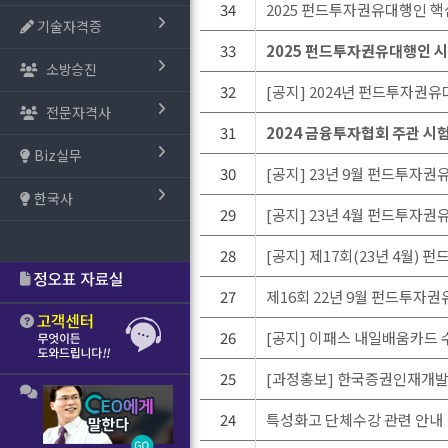
34
2025 펀드투자권유대행인 핵심문
기술자격증
33
2025 펀드투자권유대행인 
소방승진
32
[공지] 2024년 펀드투자권유
전문자격사
31
2024 금융투자협회 주관 시
Biz실무
30
[공지] 23년 9월 펀드투자
한국사
29
[공지] 23년 4월 펀드투자
28
[공지] 제17회(23년 4월)
27
제16회 22년 9월 펀드투자권
26
[공지] 이패스 내일배움카드 
25
[과정홍보] 한국증권인재개발
24
특성화고 단체수강 관련 안내