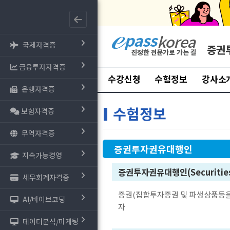
국제자격증
증권
금융투자자격증
수강신청
수험정보
강사소
은행자격증
수험정보
보험자격증
무역자격증
증권투자권유대행인
지속가능경영
증권투자권유대행인(Securities I
세무회계자격증
증권(집합투자증권 및 파생상품등을
AI/바이브코딩
자
데이터분석/마케팅