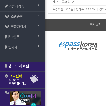
강사: 김종모 외1명
기술자격증
수강기간: 365일
|
강의수: 174교시
|
강의시
소방승진
회사소개
전문자격사
Biz실무
한국사