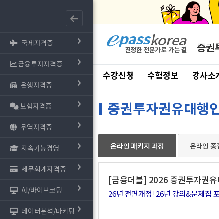
국제자격증
증권
금융투자자격증
수강신청
수험정보
강사소
은행자격증
증권투자권유대행
보험자격증
무역자격증
온라인 패키지 과정
온라인 종
지속가능경영
세무회계자격증
[금융더블] 2026 증권투자권
AI/바이브코딩
26년 전면개정! 26년 강의&문제집 
데이터분석/마케팅