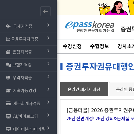
국제자격증
증권
금융투자자격증
수강신청
수험정보
강사소
은행자격증
증권투자권유대행
보험자격증
무역자격증
온라인 패키지 과정
온라인 종
지속가능경영
세무회계자격증
[금융더블] 2026 증권투자권
AI/바이브코딩
26년 전면개정! 26년 강의&문제집 
데이터분석/마케팅