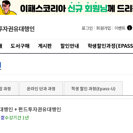
투자권유대행인
로그인
|
회원가입
|
이벤트
1
개
도서구매
게시판
할인안내
학생할인과정(EPASS
인
합 과정
온라인 단과 과정
학생 할인 과정(Epass-U)
유대행인 + 펀드투자권유대행인
포함
수강기간 1년