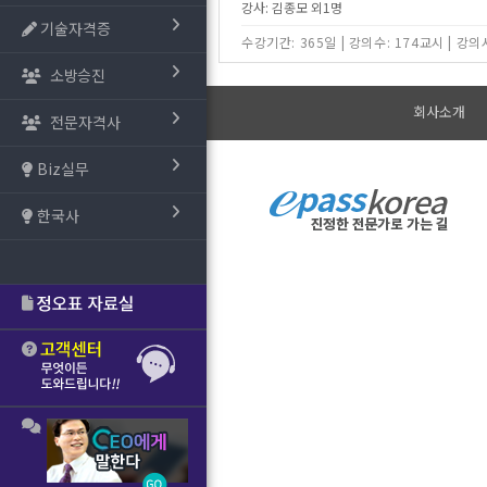
강사: 김종모 외1명
기술자격증
수강기간: 365일
|
강의수: 174교시
|
강의시
소방승진
회사소개
전문자격사
Biz실무
한국사