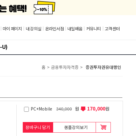
|
마이 페이지
|
내 강의실
|
온라인서점
|
내일배움
|
커뮤니티
|
고객센터
-U)
홈
>
금융투자자격증
>
증권투자권유대행인
170,000
원
원
PC+Mobile
340,000
장바구니 담기
샘플강의보기