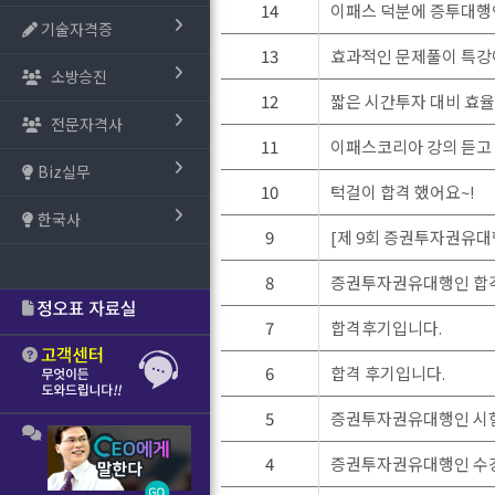
14
이패스 덕분에 증투대행인
기술자격증
13
효과적인 문제풀이 특강
소방승진
12
짧은 시간투자 대비 효율 
전문자격사
11
이패스코리아 강의 듣고
Biz실무
10
턱걸이 합격 했어요~!
한국사
9
[제 9회 증권투자권유대
8
증권투자권유대행인 합
7
합격후기입니다.
6
합격 후기입니다.
5
증권투자권유대행인 시
4
증권투자권유대행인 수