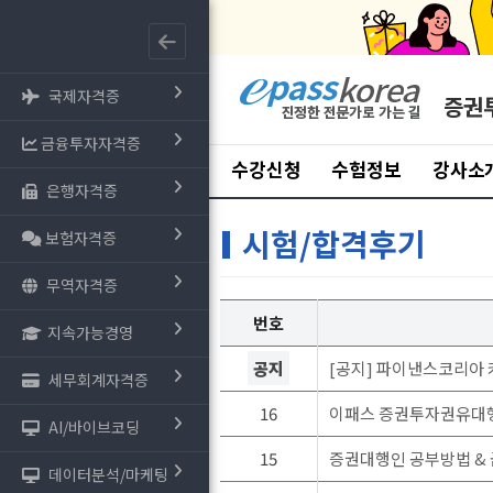
국제자격증
증권
금융투자자격증
수강신청
수험정보
강사소
은행자격증
시험/합격후기
보험자격증
무역자격증
번호
지속가능경영
공지
[공지] 파이낸스코리아 
세무회계자격증
16
이패스 증권투자권유대행인
AI/바이브코딩
15
증권대행인 공부방법 &
데이터분석/마케팅