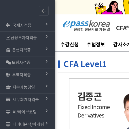
국제자격증
CFA
금융투자자격증
수강신청
수험정보
강사소
은행자격증
CFA Level1
보험자격증
무역자격증
지속가능경영
김종곤
세무회계자격증
Fixed Income
AI/바이브코딩
Derivatives
데이터분석/마케팅