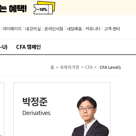
|
마이페이지
|
내 강의실
|
온라인서점
|
내일배움
|
커뮤니티
|
고객 센터
-U)
CFA 캠페인
홈
>
국제자격증
>
CFA
>
CFA Level1
박정준
Derivatives