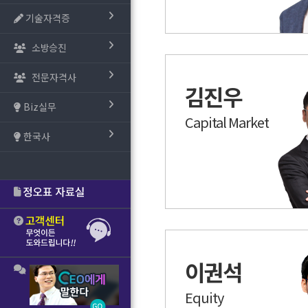
기술자격증
소방승진
전문자격사
김진우
Biz실무
Capital Market
한국사
이권석
Equity