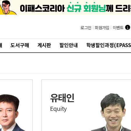
®
로그인
|
회원가입
|
이벤트
1
개
도서구매
게시판
할인안내
학생할인과정(EPASS
유태인
Equity