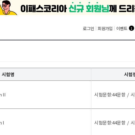
로그인
|
회원가입
|
이벤트
1
시험명
시험
 II
시험문항:44문항
/
시
 I
시험문항:44문항
/
시