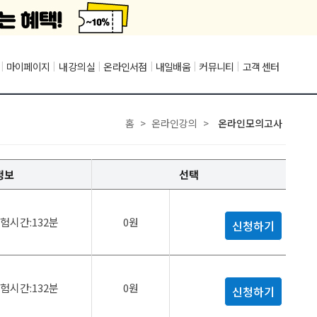
|
마이페이지
|
내 강의실
|
온라인서점
|
내일배움
|
커뮤니티
|
고객 센터
홈
>
온라인강의
>
온라인모의고사
정보
선택
험시간:132분
0원
신청하기
험시간:132분
0원
신청하기