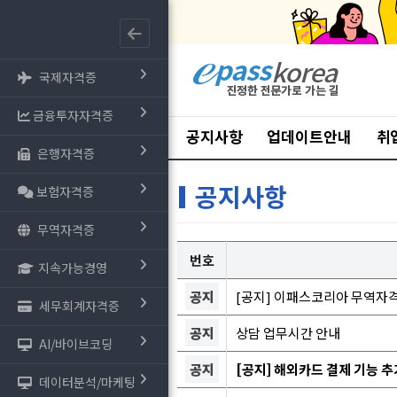
국제자격증
금융투자자격증
공지사항
업데이트안내
취
은행자격증
공지사항
보험자격증
무역자격증
번호
지속가능경영
공지
[공지] 이패스코리아 무역자
세무회계자격증
공지
상담 업무시간 안내
AI/바이브코딩
공지
[공지] 해외카드 결제 기능 추
데이터분석/마케팅