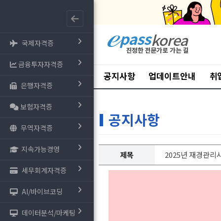
국제자격증
금융투자자격증
공지사항
업데이트안내
취
은행자격증
보험자격증
공지사항
무역자격증
지속가능경영
제목
2025년 재경관리
세무회계자격증
AI/바이브코딩
데이터분석/마케팅