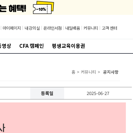
|
마이페이지
|
내 강의실
|
온라인서점
|
내일배움
|
커뮤니티
|
고객 센터
동영상
CFA 캠페인
평생교육이용권
홈
>
커뮤니티
>
공지사항
등록일
2025-06-27