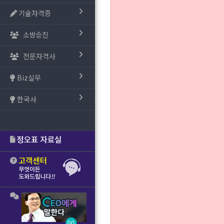
기술자격증
소방승진
전문자격사
Biz실무
한국사