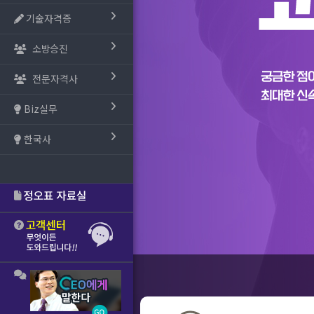
기술자격증
소방승진
전문자격사
Biz실무
한국사