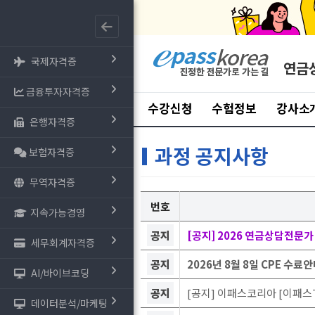
국제자격증
연금
금융투자자격증
수강신청
수험정보
강사소
은행자격증
과정 공지사항
보험자격증
무역자격증
번호
지속가능경영
공지
[공지] 2026 연금상담전문가
세무회계자격증
공지
2026년 8월 8일 CPE 수료
AI/바이브코딩
공지
[공지] 이패스코리아 [이패스T
데이터분석/마케팅