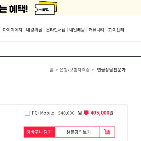
|
마이페이지
|
내 강의실
|
온라인서점
|
내일배움
|
커뮤니티
|
고객 센터
홈
>
은행/보험자격증
>
연금상담전문가
405,000
원
원
PC+Mobile
540,000
장바구니 담기
샘플강의보기