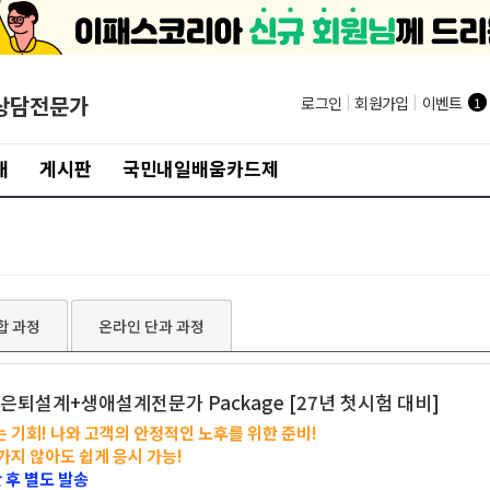
상담전문가
로그인
|
회원가입
|
이벤트
1
개
게시판
국민내일배움카드제
합 과정
온라인 단과 과정
+은퇴설계+생애설계전문가 Package [27년 첫시험 대비]
는 기회! 나와 고객의 안정적인 노후를 위한 준비!
지 않아도 쉽게 응시 가능!
 후 별도 발송