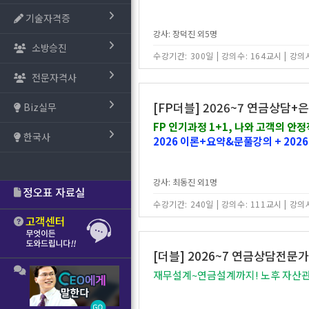
기술자격증
강사: 장덕진 외5명
소방승진
수강기간: 300일
|
강의수: 164교시
|
강의시
전문자격사
[FP더블] 2026~7 연금상담+
Biz실무
FP 인기과정 1+1, 나와 고객의 안
한국사
2026 이론+요약&문풀강의 + 2026 
강사: 최동진 외1명
수강기간: 240일
|
강의수: 111교시
|
강의시
[더블] 2026~7 연금상담전문가+
재무설계~연금설계까지! 노후 자산관리