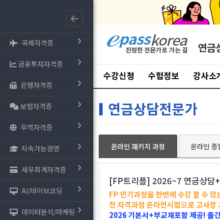
국제자격증
연금
금융투자자격증
수강신청
수험정보
강사소
은행자격증
연금상담전문가
보험자격증
무역자격증
온라인 패키지 과정
온라인 종
지속가능경영
세무회계자격증
[FP트리플] 2026~7 연금상담
AI/바이브코딩
FP 인기과정을 한번에 수강 할 수 있
전 자격과정 온라인시험으로 고사장 가
데이터분석/마케팅
2026 기본서+부교재포함 제공! 출간