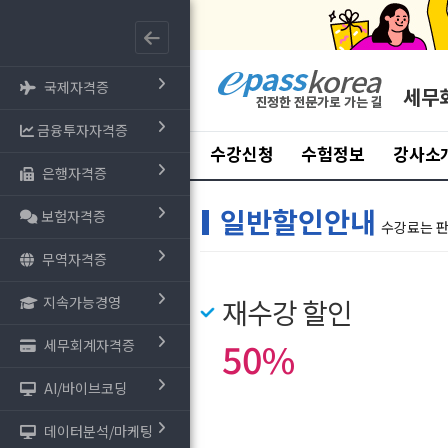
국제자격증
세무
금융투자자격증
수강신청
수험정보
강사소
은행자격증
일반할인안내
보험자격증
수강료는 
무역자격증
지속가능경영
재수강 할인
50%
세무회계자격증
AI/바이브코딩
데이터분석/마케팅