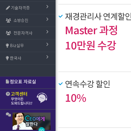
기술자격증
재경관리사 연계할
소방승진
Master 과정
전문자격사
10만원 수강
Biz실무
한국사
연속수강 할인
10%