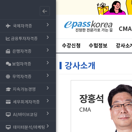
국제자격증
CMA
금융투자자격증
수강신청
수험정보
강사소
은행자격증
강사소개
보험자격증
무역자격증
지속가능경영
장홍석
세무회계자격증
CMA
AI/바이브코딩
데이터분석/마케팅