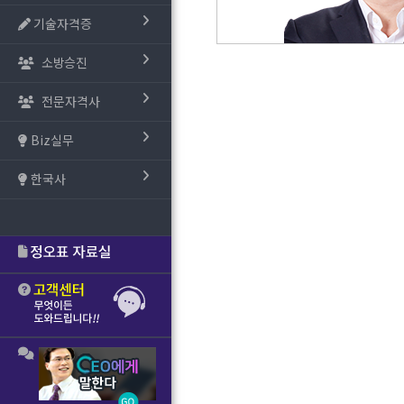
기술자격증
소방승진
전문자격사
Biz실무
한국사