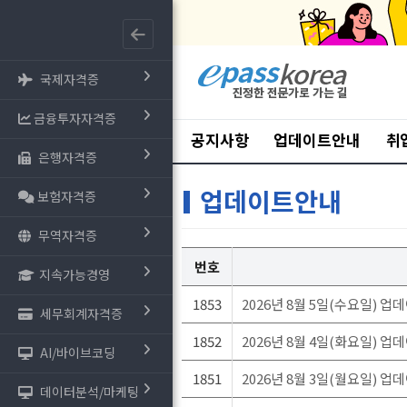
국제자격증
금융투자자격증
공지사항
업데이트안내
취
은행자격증
업데이트안내
보험자격증
무역자격증
번호
지속가능경영
1853
2026년 8월 5일(수요일) 업
세무회계자격증
1852
2026년 8월 4일(화요일) 업
AI/바이브코딩
1851
2026년 8월 3일(월요일) 업
데이터분석/마케팅