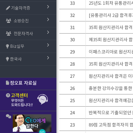
33
25년도 1회차 유통관리
기술자격증
32
[유통관리사 2급 합격후
소방승진
31
35회 원산지관리사 합격
전문자격사
30
제35회 원산지관리사 
Biz실무
29
이패스코리아로 원산지
한국사
28
35회 원산지관리사 합
27
원산지관리사 합격은 
26
충분한 강의수강을 통한
25
원산지관리사 합격예감은
24
반복적으로 기출되었던 
23
89점 고득점 합격자의 