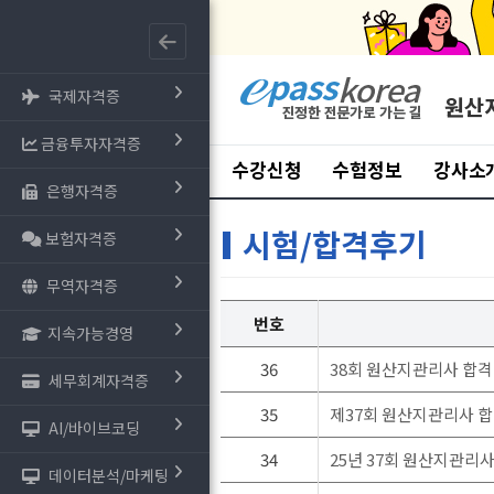
국제자격증
원산
금융투자자격증
수강신청
수험정보
강사소
은행자격증
시험/합격후기
보험자격증
무역자격증
번호
지속가능경영
36
38회 원산지관리사 합격
세무회계자격증
35
제37회 원산지관리사 
AI/바이브코딩
34
25년 37회 원산지관리
데이터분석/마케팅