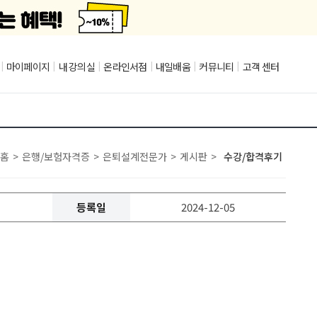
|
마이페이지
|
내 강의실
|
온라인서점
|
내일배움
|
커뮤니티
|
고객 센터
홈
>
은행/보험자격증
>
은퇴설계전문가
>
게시판
>
수강/합격후기
등록일
2024-12-05