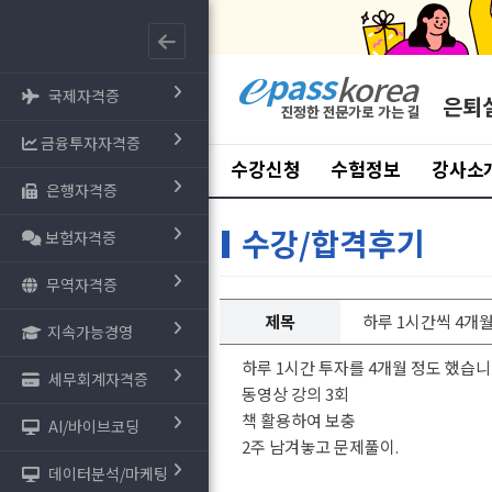
국제자격증
은퇴
금융투자자격증
수강신청
수험정보
강사소
은행자격증
수강/합격후기
보험자격증
무역자격증
제목
하루 1시간씩 4개
지속가능경영
하루 1시간 투자를 4개월 정도 했습니
세무회계자격증
동영상 강의 3회
책 활용하여 보충
AI/바이브코딩
2주 남겨놓고 문제풀이.
데이터분석/마케팅