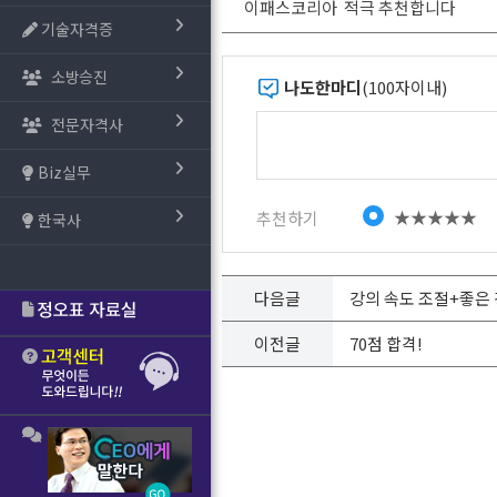
이패스코리아 적극 추천합니다
기술자격증
소방승진
나도한마디
(100자이내)
전문자격사
Biz실무
★★★★★
추천하기
한국사
다음글
강의 속도 조절+좋은
이전글
70점 합격!