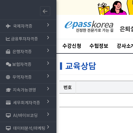
국제자격증
은퇴
금융투자자격증
수강신청
수험정보
강사소
은행자격증
교육상담
보험자격증
무역자격증
번호
지속가능경영
세무회계자격증
AI/바이브코딩
데이터분석/마케팅