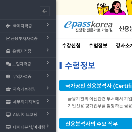
국제자격증
신용
금융투자자격증
수강신청
수험정보
강사소
은행자격증
수험정보
보험자격증
무역자격증
국가공인 신용분석사 (Certified
지속가능경영
금융기관의 여신관련 부서에서 기업
세무회계자격증
기업신용 평가업무를 담당하는 금
AI/바이브코딩
신용분석사의 주요 직무
데이터분석/마케팅