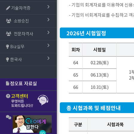
- 기업의 회계자료를 이용하여 신
기술자격증
- 기업의 비회계자료를 수집하고 
소방승진
2026년 시험일정
전문자격사
Biz실무
회차
시험일
한국사
64
02.28(토)
1부
65
06.13(토)
2부
66
10.31(토)
총 시험과목 및 배점안내
구분
시험과목