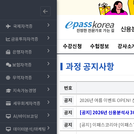
국제자격증
신용
금융투자자격증
수강신청
수험정보
강사소
은행자격증
과정 공지사항
보험자격증
무역자격증
번호
지속가능경영
공지
2026년 여름 이벤트 OPEN!
세무회계자격증
공지
[공지] 2026년 신용분석사
AI/바이브코딩
공지
[공지] 이패스코리아 [이패스T
데이터분석/마케팅