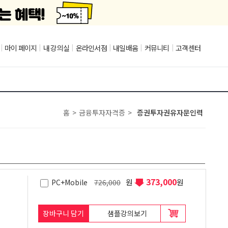
|
마이 페이지
|
내 강의실
|
온라인서점
|
내일배움
|
커뮤니티
|
고객센터
홈
>
금융투자자격증
>
증권투자권유자문인력
373,000
원
원
PC+Mobile
726,000
장바구니 담기
샘플강의보기