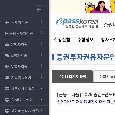
국제자격증
증권
금융투자자격증
수강신청
수험정보
강사소
은행자격증
증권투자권유자문
보험자격증
무역자격증
온라인 패키지 과정
온라인 종
지속가능경영
세무회계자격증
[금융트리플] 2026 증권+펀드+
AI/바이브코딩
신유형으로 더욱 강해진 이패스 자문인력
데이터분석/마케팅