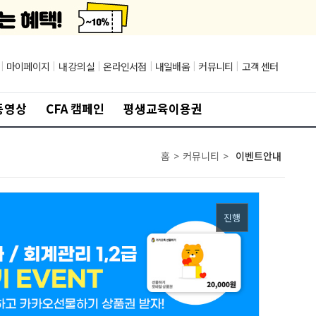
|
마이페이지
|
내 강의실
|
온라인서점
|
내일배움
|
커뮤니티
|
고객 센터
동영상
CFA 캠페인
평생교육이용권
홈
>
커뮤니티
>
이벤트안내
진행