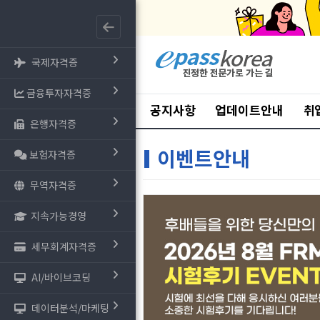
국제자격증
금융투자자격증
공지사항
업데이트안내
취
은행자격증
이벤트안내
보험자격증
무역자격증
지속가능경영
세무회계자격증
AI/바이브코딩
데이터분석/마케팅