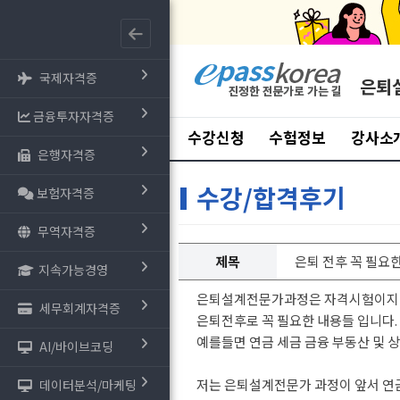
국제자격증
은퇴
금융투자자격증
수강신청
수험정보
강사소
은행자격증
수강/합격후기
보험자격증
무역자격증
제목
은퇴 전후 꼭 필요
지속가능경영
은퇴설계전문가과정은 자격시험이지만
세무회계자격증
은퇴전후로 꼭 필요한 내용들 입니다.
예를들면 연금 세금 금융 부동산 및 
AI/바이브코딩
저는 은퇴설계전문가 과정이 앞서 연
데이터분석/마케팅