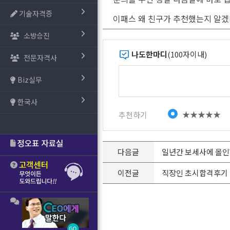
기술자격증
이패스 왜 친구가 추천했는지 알
소방승진
나도한마디
(100자이내)
전문자격사
Biz실무
한국사
★★★★★
추천하기
다음글
일년간 보세사에 올
이전글
직장인 초시합격후기