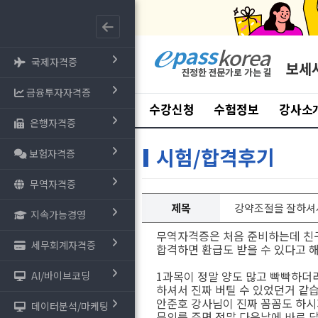
국제자격증
보세
금융투자자격증
수강신청
수험정보
강사소
은행자격증
시험/합격후기
보험자격증
무역자격증
제목
강약조절을 잘하셔
지속가능경영
무역자격증은 처음 준비하는데 친
세무회계자격증
합격하면 환급도 받을 수 있다고 
1과목이 정말 양도 많고 빡빡하더
AI/바이브코딩
하셔서 진짜 버틸 수 있었던거 같
안준호 강사님이 진짜 꼼꼼도 하
데이터분석/마케팅
문의를 주면 정말 다음날에 바로 