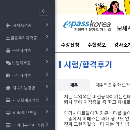
국제자격증
보세
금융투자자격증
수강신청
수험정보
강사소
은행자격증
시험/합격후기
보험자격증
무역자격증
제목
재취업을 위한 도
지속가능경영
저는 무역쪽은 비전공자이기는한데
세무회계자격증
퇴사 후에 자격증을 좀 따고 제대
인강사이트들이며 카뮤니티를 돌아
AI/바이브코딩
그중에서 이패스는 과대 광고도 없
진짜 그런거같습니다 저는 막 방
데이터분석/마케팅