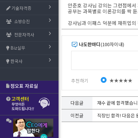
안준호 강사님 강의는 그런점에서
기술자격증
공부는 과목별로 이론강의를 싹 듣
소방승진
강사님과 이패스 덕분에 재취업의 
전문자격사
나도한마디
(100자이내)
Biz실무
한국사
★★★★★
추천하기
다음글
재수 끝에 합격했습
이전글
직장인 합격! 다음은