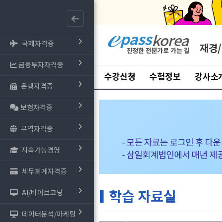
국제자격증
재경
금융투자자격증
수강신청
수험정보
강사소
은행자격증
보험자격증
무역자격증
지속가능경영
세무회계자격증
학습 자료실
AI/바이브코딩
데이터분석/마케팅