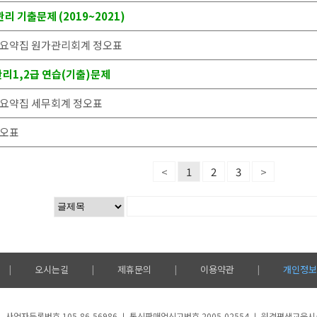
 기출문제 (2019~2021)
핵심요약집 원가관리회계 정오표
리1,2급 연습(기출)문제
심요약집 세무회계 정오표
정오표
<
1
2
3
>
오시는길
제휴문의
이용약관
개인정보
|
|
|
|
사업자등록번호 105-86-56986 ㅣ 통신판매업신고번호 2005-02554 ㅣ 원격평생교육