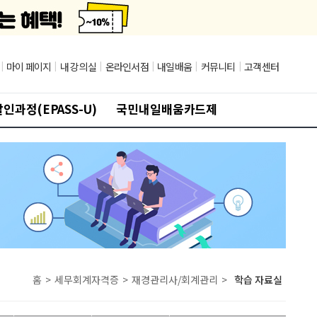
|
마이 페이지
|
내 강의실
|
온라인서점
|
내일배움
|
커뮤니티
|
고객센터
인과정(EPASS-U)
국민내일배움카드제
홈
>
세무회계자격증
>
재경관리사/회계관리
>
학습 자료실